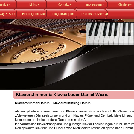
ervice -
Links -
Kontakt -
Impressum -
Klaviere -
erstimmer
way & Sons
Klavierstimmer
Einsteigerklavier
Klavierstimmer
Flügeltransport -
Datenschutzerklärung
Klavierstimmer
Klavierstimmer
odell B-211
Karl Lang
Fachspedition
Klavierstimmer & Klavierbauer Daniel Wiens
Klavierstimmer Hamm - Klavierstimmung Hamm
Als ausgebildeter Klavierbauer und Klavierstimmer stimme ich auch Ihr Klavier od
. Alle weiteren Dienstleistungen rund um Klavier, Flügel und Cembalo biete ich au
Umgebung an, insbesondere Reparaturen aller Art.
Ich vermittelne Klaviertransporte und günstige Klavier Lackierungen für Ihr Instrum
Neu gekaufte Klaviere und Flügel sowie Mietklaviere liefere ich gerne nach Hamm.