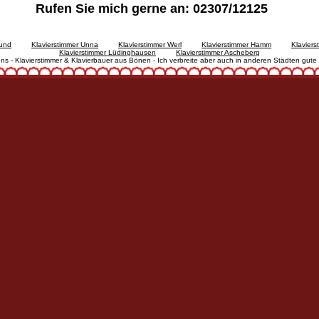
Rufen Sie mich gerne an: 02307/12125
mund
Klavierstimmer Unna
Klavierstimmer Werl
Klavierstimmer Hamm
Klaviers
Klavierstimmer Lüdinghausen
Klavierstimmer Ascheberg
ns - Klavierstimmer & Klavierbauer aus Bönen - Ich verbreite aber auch in anderen Städten gut